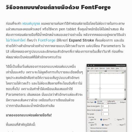
วิธีออกแบบฟอนต์ลายมือด้วย FontForge
ก่อนที่จะทำ
ฟอนต์บุญจด
ผมพยายามค้นหาวิธีทำฟอนต์ลายมือโดยไม่ต้องวาดในกระดาษ
แล้วสแกนลงคอมพิวเตอร์ หรือใช้พวก pen tablet ซึ่งคุมน้ำหนักมือได้ไม่สม่ำเสมอ คือ
ต้องการฟอนต์ลายมือที่มีน้ำหนักสม่ำเสมอเลยว่าอย่างนั้น
หลังจากทดลองอยู่หลายวิธีแล้ว
ไม่เวิร์คเท่าไหร่
ก็พบว่า
FontForge
มีฟีเจอร์
Expand Stroke
ที่ผมต้องการ และมัน
ช่วยให้ร่างตัวอักษรด้วยหัวปากกาหลายแบบได้รวดเร็วมาก แค่เปลี่ยน Parameters ใน
UI เพื่อทดลองหารูปแบบและลักษณะตัวอักษรที่เราต้องการภายในเสี้ยววินาที ก่อนที่จะ
พัฒนาต่อเป็นฟอนต์ที่มีตัวอักษรครบถ้วน
วิธีนี้เป็นขั้นเริ่มต้นของการออกแบบฟอนต์แบบหนึ่ง
เท่านั้นนะครับ เพราะจะไม่พูดถึงการเก็บรายละเอียดอื่นๆ
จุดประสงค์หลักคือช่วยให้เรามองเห็นรูปแบบตัวอักษร
โดยรวมได้รวดเร็ว และไม่ต้องเสียดายที่จะโยนอันที่เราไม่
ชอบทิ้งไป เพราะมันทำซ้ำได้เหมือนเดิมเสมอถ้าใช้
Parameters เดิมตลอด นั่นแปลว่าตัวอักษรแต่ละตัวจะ
มีความคงเส้นคงวาด้วย เหมือนกับเราเขียนมันด้วย
ปากกาอันเดิมและน้ำหนักมือเท่าเดิม
มาลองออกแบบฟอนต์ลายมือกัน!
ขั้นตอนที่สำคัญมีดังนี้: