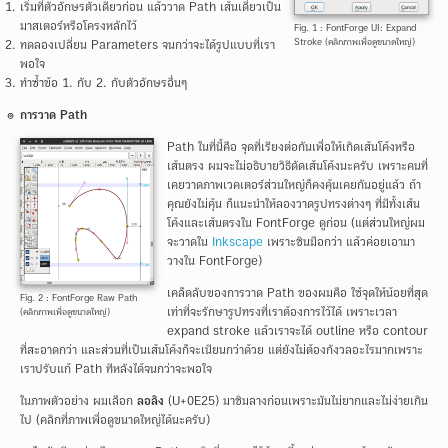
เริ่มที่ตัวอักษรตัวเดียวก่อน แล้ววาด Path เส้นเดี่ยวเป็น
มาสเตอร์หรือโครงหลักไว้
Fig. 1 : FontForge UI: Expand
Stroke (คลิกภาพเพื่อดูขนาดใหญ่)
ทดลองเปลี่ยน Parameters จนกว่าจะได้รูปแบบที่เรา
พอใจ
ทำซ้ำข้อ 1. กับ 2. กับตัวอักษรอื่นๆ
การวาด Path
Path ในที่นี้คือ จุดที่เรียงต่อกันเพื่อให้เกิดเส้นโค้งหรือ
เส้นตรง ผมจะไม่อธิบายวิธีดัดเส้นโค้งนะครับ เพราะคนที่
เคยวาดภาพเวคเตอร์ส่วนใหญ่ก็คงคุ้นเคยกันอยู่แล้ว ถ้า
คุณยังไม่คุ้น ก็แนะนำให้ลองวาดรูปทรงต่างๆ ที่มีทั้งเส้น
โค้งและเส้นตรงใน FontForge ดูก่อน (แต่ส่วนใหญ่ผม
จะวาดใน
Inkscape
เพราะชินมือกว่า แล้วค่อยเอามา
วางใน FontForge)
เคล็ดลับของการวาด Path ของผมคือ ใช้จุดให้น้อยที่สุด
Fig. 2 : FontForge Raw Path
เท่าที่จะรักษารูปทรงที่เราต้องการไว้ได้ เพราะเวลา
(คลิกภาพเพื่อดูขนาดใหญ่)
expand stroke แล้วเราจะได้ outline หรือ contour
ที่สะอาดกว่า และส่วนที่เป็นเส้นโค้งก็จะเนียนกว่าด้วย แต่ยังไม่ต้องกังวลอะไรมากเพราะ
เราปรับแก้ Path ทีหลังได้จนกว่าจะพอใจ
ในภาพตัวอย่าง ผมเลือก
ลอลิง
(U+0E25) มาชิมลางก่อนเพราะมันไม่ยากและไม่ง่ายเกิน
ไป (คลิกที่ภาพเพื่อดูขนาดใหญ่ได้นะครับ)