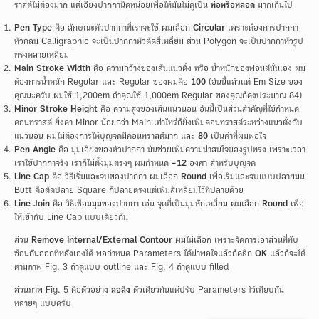
ราสต์ไม่ต้องมาก แต่เอียงปากกานิดหน่อยเพื่อให้มันไม่ดูเป็น
ท่อหรือหลอด
มากเกินไป
Pen Type
คือ ลักษณะหัวปากกาที่เราจะใช้ ผมเลือก
Circular
เพราะต้องการปากกา
หัวกลม Calligraphic จะเป็นปากกาหัวตัดสี่เหลี่ยม ส่วน Polygon จะเป็นปากกาหัวรูป
ทรงหลายเหลี่ยม
Main Stroke Width
คือ ความกว้างของเส้นแนวตั้ง หรือ น้ำหนักของฟอนต์นั่นเอง ผม
ต้องการน้ำหนัก Regular และ Regular ของผมคือ
100
(อันนี้แล้วแต่ Em Size ของ
คุณนะครับ ผมใช้ 1,200em ถ้าคุณใช้ 1,000em Regular ของคุณก็คงประมาณ 84)
Minor Stroke Height
คือ ความสูงของเส้นแนวนอน อันนี้เป็นส่วนสำคัญที่ใช้กำหนด
คอนทราสต์ ยิ่งค่า Minor น้อยกว่า Main เท่าไหร่ก็ยิ่งเพิ่มคอนทราสต์ระหว่างแนวตั้งกับ
แนวนอน ผมไม่ต้องการให้บุญจดมีคอนทราสต์มาก และ
80
เป็นค่าที่ผมพอใจ
Pen Angle
คือ มุมเอียงของหัวปากกา มันช่วยเพิ่มความน่าสนใจของรูปทรง เพราะเวลา
เราใช้ปากกาจริง เราก็ไม่ตั้งมุมตรงๆ ผมกำหนด
-12
องศา สำหรับบุญจด
Line Cap
คือ วิธีเริ่มและจบของปากกา ผมเลือก
Round
เพื่อเริ่มและจบแบบปลายมน
Butt คือตัดปลาย Square ก็ปลายตรงแต่เพิ่มสี่เหลี่ยมไว้ที่ปลายด้วย
Line Join
คือ วิธีเชื่อมมุมของปากกา เช่น จุดที่เป็นมุมหักเหลี่ยม ผมเลือก
Round
เพื่อ
ให้เข้ากับ Line Cap แบบเดียวกัน
ส่วน
Remove Internal/External Contour
ผมไม่เลือก เพราะจัดการเอาส่วนที่ทับ
ซ้อนกันออกทีหลังเองได้ พอกำหนด Parameters ได้น่าพอใจแล้วก็คลิก
OK
แล้วก็จะได้
ตามภาพ Fig. 3 ถ้าดูแบบ outline และ Fig. 4 ถ้าดูแบบ filled
ส่วนภาพ Fig. 5 คือตัวอย่าง
ลอลิง
ตัวเดียวกันแต่ปรับ Parameters ไว้เทียบกัน
หลายๆ แบบครับ