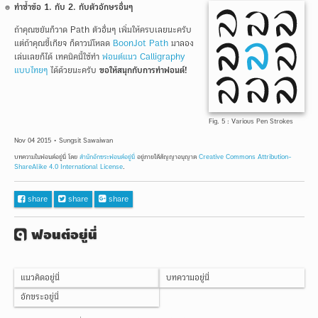
ทำซ้ำข้อ 1. กับ 2. กับตัวอักษรอื่นๆ
ถ้าคุณขยันก็วาด Path ตัวอื่นๆ เพิ่มให้ครบเลยนะครับ
แต่ถ้าคุณขี้เกียจ ก็ดาวน์โหลด
BoonJot Path
มาลอง
เล่นเลยก็ได้ เทคนิคนี้ใช้ทำ
ฟอนต์แนว Calligraphy
แบบไทยๆ
ได้ด้วยนะครับ
ขอให้สนุกกับการทำฟอนต์!
Fig. 5 : Various Pen Strokes
Nov 04 2015 • Sungsit Sawaiwan
บทความในฟอนต์อยู่นี่
โดย
สำนักอักขระฟอนต์อยู่นี่
อยู่ภายใต้สัญญาอนุญาต
Creative Commons Attribution-
ShareAlike 4.0 International License
.
Facebook
share
Twitter
share
Google+
share
ฟอนต์อยู่นี่
fontuni
เมนู
หน้า
แนวคิดอยู่นี่
บทความอยู่นี่
อยู่
แรก
อักขระอยู่นี่
นี่
อยู่
นี่