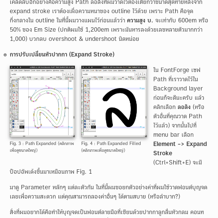
เคล็ดลับอีกอย่างคือความสูง Path ลอลิงที่ผมวาดไว้ต้องเตี้ยกว่าขนาดสุดท้ายหลังจาก
expand stroke เราต้องเผื่อความหนาของ outline ไว้ด้วย เพราะ Path คือจุด
กึ่งกลางใน outline ในที่นี้ผมวางแผนไว้ก่อนแล้วว่า
ความสูง บ.
จะเท่ากับ 600em หรือ
50% ของ Em Size (ปกติผมใช้ 1,200em เพราะมันหารลงด้วยเลขหลายตัวมากกว่า
1,000) บวกลบ overshoot & undershoot นิดหน่อย
การปรับเปลี่ยนหัวปากกา (Expand Stroke)
ใน FontForge เซฟ
Path ที่เราวาดไว้ใน
Background layer
ก่อนก็จะดีนะครับ แล้ว
คลิกเลือก
ลอลิง
(หรือ
ตัวอื่นที่คุณวาด Path
ไว้แล้ว) จากนั้นไปที่
menu bar เลือก
Fig. 3 : Path Expanded (คลิกภาพ
Fig. 4 : Path Expanded Filled
Element -> Expand
เพื่อดูขนาดใหญ่)
(คลิกภาพเพื่อดูขนาดใหญ่)
Stroke
(Ctrl+Shift+E) จะมี
ป็อปอัพเด้งขึ้นมาเหมือนภาพ Fig. 1
มาดู Parameter หลักๆ แต่ละตัวกัน ในที่นี้ผมขอยกตัวอย่างค่าที่ผมใช้วาดฟอนต์บุญจด
เลยเพื่อความสะดวก แต่คุณสามารถลองค่าอื่นๆ ได้ตามสบาย (หรือลำบาก?)
สิ่งที่ผมอยากได้คือทำให้บุญจดเป็นฟอนต์ลายมือที่เขียนด้วยปากกาลูกลื่นหัวกลม คอนท