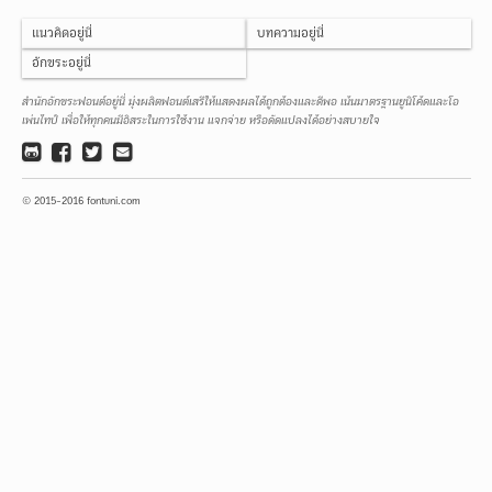
เมนู
หน้า
แนวคิดอยู่นี่
บทความอยู่นี่
อยู่
แรก
อักขระอยู่นี่
นี่
อยู่
นี่
สำนักอักขระฟอนต์อยู่นี่ มุ่งผลิตฟอนต์เสรีให้แสดงผลได้ถูกต้องและดีพอ เน้นมาตรฐานยูนิโค้ดและโอ
เพ่นไทป์ เพื่อให้ทุกคนมีอิสระในการใช้งาน แจกจ่าย หรือดัดแปลงได้อย่างสบายใจ
github
facebook
twitter
email
ติดต่อ
อยู่
นี่
© 2015-2016
fontuni.com