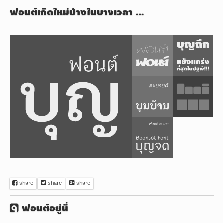
ฟอนต์เกิดใหม่บ้างในบางเวลา …
ราย
ชื่อ
ฟอนต์
ฟอนต์
ฟอนต์
บุญ
ฟ๐นต์
ถึก
ฟอนต์
ฟอนต์
บุญ
เวร
บ้าน
ฟอนต์
ฟอนต์
บุญ
บุญ
จด
Facebook
share
Twitter
share
Google+
share
ฟอนต์อยู่นี่
fontuni