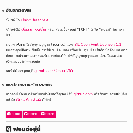
สัญญาอนุญาต
© ๒๕๕๙
สังศิต ไสววรรณ
© ๒๕๕๙
ปรัชญา สิงห์โต
พร้อมสงวนชื่อฟอนต์ “F0NT” (หรือ “ฟ๐นต์” ในภาษา
ไทย)
ฟอนต์
ฟ๐นต์
ใช้สัญญาอนุญาต (license) แบบ
SIL Open Font License v1.1
แปลว่าคุณมีอิสระเต็มที่ในการใช้งาน ดัดแปลง หรือปรับปรุง เงื่อนไขคือเมื่อดัดแปลงจาก
ต้นแบบแล้วอยากจะเผยแพร่ผลงานใหม่ก็ต้องใช้สัญญาอนุญาตแบบเดียวกันและต้อง
เปิดเผยซอร์สโค้ดเช่นกัน
ซอร์สโค้ดล่าสุดอยู่ที่
github.com/fontuni/f0nt
แนะนำ ติชม และให้ความเห็น
หากคุณมีข้อเสนอสำหรับจัดทำฟีเจอร์ก็คุยกันได้ที่
github.com
หรือติดตามความ(ไม่)คืบ
หน้าใน
เว็บบอร์ดฟ๐นต์
ก็ได้ครับ
Facebook
share
Twitter
share
Google+
share
ฟอนต์อยู่นี่
fontuni