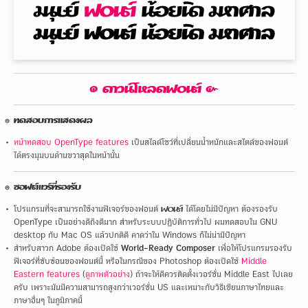
๏ ดาวน์โหลดฟ๐นต์ ๛
ทดสอบการแสดงผล
หน้าทดสอบ OpenType features
เป็นสไลด์โชว์ที่เปลี่ยนน้ำหนักและสไตล์ของฟอนต์
ได้ตรงมุมบนด้านขวาสุดในหน้านั้น
ซอฟต์แวร์ที่รองรับ
โปรแกรมที่จะสามารถใช้งานฟีเจอร์ของฟอนต์
ฟ๐นต์
ได้โดยไม่มีปัญหา ต้องรองรับ
OpenType เป็นอย่างดีถึงดีมาก สำหรับระบบปฏิบัติการทั่วไป ผมทดสอบใน GNU
desktop กับ Mac OS แล้วปกติดี คาดว่าใน Windows ก็ไม่น่ามีปัญหา
สำหรับสาวก Adobe ต้องเปิดใช้
World-Ready Composer
เพื่อให้โปรแกรมรองรับ
ฟีเจอร์ที่ซับซ้อนของฟอนต์นี้ หรือในกรณีของ Photoshop ต้องเปิดใช้
Middle
Eastern features
(
ดูภาพตัวอย่าง
) ถ้าจะให้ดีควรติดตั้งเวอร์ชั่น Middle East ไปเลย
ครับ เพราะมันมีความสามารถสูงกว่าเวอร์ชั่น US และเหมาะกับวิธีเขียนภาษาไทยและ
ภาษาอื่นๆ ในภูมิภาคนี้