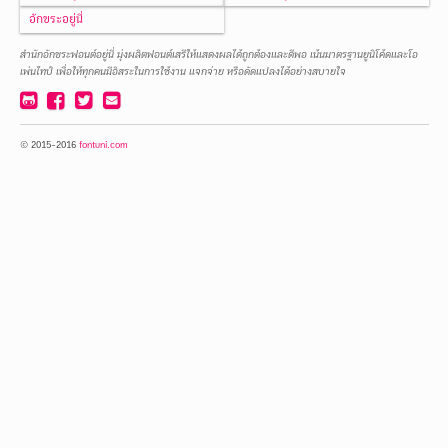
อยู่
แรก
อักขระอยู่นี่
นี่
อยู่
นี่
สำนักอักขระฟอนต์อยู่นี่ มุ่งผลิตฟอนต์เสรีให้แสดงผลได้ถูกต้องและดีพอ เน้นมาตรฐานยูนิโค้ดและโอ
เพ่นไทป์ เพื่อให้ทุกคนมีอิสระในการใช้งาน แจกจ่าย หรือดัดแปลงได้อย่างสบายใจ
github
facebook
twitter
email
ติดต่อ
อยู่
นี่
© 2015-2016
fontuni.com