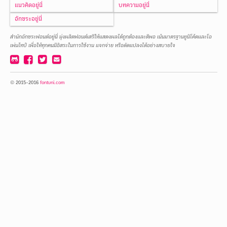
เมนู
หน้า
แนวคิดอยู่นี่
บทความอยู่นี่
อยู่
แรก
อักขระอยู่นี่
นี่
อยู่
นี่
สำนักอักขระฟอนต์อยู่นี่ มุ่งผลิตฟอนต์เสรีให้แสดงผลได้ถูกต้องและดีพอ เน้นมาตรฐานยูนิโค้ดและโอ
เพ่นไทป์ เพื่อให้ทุกคนมีอิสระในการใช้งาน แจกจ่าย หรือดัดแปลงได้อย่างสบายใจ
github
facebook
twitter
email
ติดต่อ
อยู่
นี่
© 2015-2016
fontuni.com