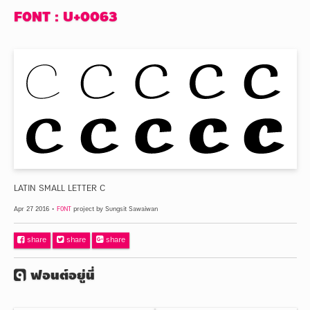
F0NT : U+0063
LATIN SMALL LETTER C
Apr 27 2016 •
F0NT
project by Sungsit Sawaiwan
Facebook
share
Twitter
share
Google+
share
ฟอนต์อยู่นี่
fontuni